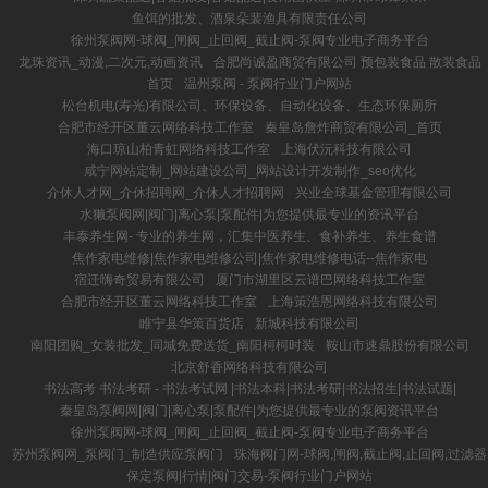
鱼饵的批发、酒泉朵裴渔具有限责任公司
徐州泵阀网-球阀_闸阀_止回阀_截止阀-泵阀专业电子商务平台
龙珠资讯_动漫,二次元,动画资讯
合肥尚诚盈商贸有限公司 预包装食品 散装食品
首页
温州泵阀 - 泵阀行业门户网站
松台机电(寿光)有限公司、环保设备、自动化设备、生态环保厕所
合肥市经开区董云网络科技工作室
秦皇岛詹炸商贸有限公司_首页
海口琼山柏青虹网络科技工作室
上海伏沅科技有限公司
咸宁网站定制_网站建设公司_网站设计开发制作_seo优化
介休人才网_介休招聘网_介休人才招聘网
兴业全球基金管理有限公司
水獭泵阀网|阀门|离心泵|泵配件|为您提供最专业的资讯平台
丰泰养生网- 专业的养生网，汇集中医养生、食补养生、养生食谱
焦作家电维修|焦作家电维修公司|焦作家电维修电话--焦作家电
宿迁嗨奇贸易有限公司
厦门市湖里区云谱巴网络科技工作室
合肥市经开区董云网络科技工作室
上海策浩恩网络科技有限公司
睢宁县华策百货店
新城科技有限公司
南阳团购_女装批发_同城免费送货_南阳柯柯时装
鞍山市速鼎股份有限公司
北京舒香网络科技有限公司
书法高考 书法考研 - 书法考试网 |书法本科|书法考研|书法招生|书法试题|
秦皇岛泵阀网|阀门|离心泵|泵配件|为您提供最专业的泵阀资讯平台
徐州泵阀网-球阀_闸阀_止回阀_截止阀-泵阀专业电子商务平台
苏州泵阀网_泵阀门_制造供应泵阀门
珠海阀门网-球阀,闸阀,截止阀,止回阀,过滤器
保定泵阀|行情|阀门交易-泵阀行业门户网站