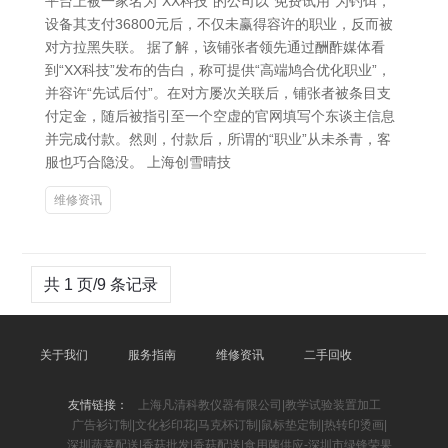
平台上被一家名为“XX科技”的公司以“免费试用”为钓饵，
设备其支付36800元后，不仅未赢得容许的职业，反而被
对方拉黑失联。 据了解，该铺张者领先通过酬酢媒体看
到“XX科技”发布的告白，称可提供“高端鸠合优化职业”，
并容许“先试后付”。在对方屡次关联后，铺张者被条目支
付定金，随后被指引至一个空虚的官网填写个东谈主信息
并完成付款。然则，付款后，所谓的“职业”从未杀青，客
服也巧合隐没。 上海创雪晴技
维修资讯
共 1 页/9 条记录
关于我们
服务指南
维修资讯
二手回收
友情链接：
上海凡清科教仪器有限公司|教学试验装置加工
广告衫订制|文化衫印花|马克杯订制|鼠标垫定制|热转印烫画|
深圳蔬菜配送|香菇批发|香菇配送|食用菌供应-深圳市绿锋荣果