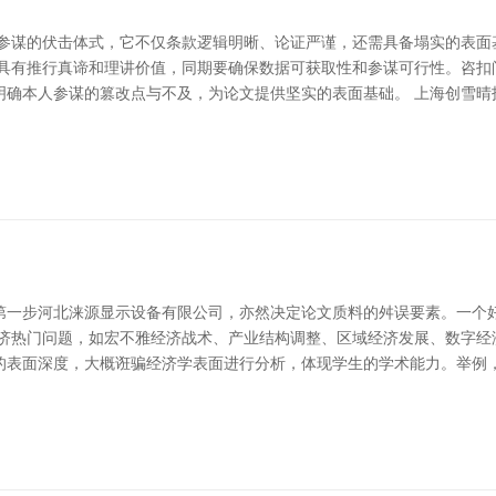
术参谋的伏击体式，它不仅条款逻辑明晰、论证严谨，还需具备塌实的表面
应具有推行真谛和理讲价值，同期要确保数据可获取性和参谋可行性。咨扣
明确本人参谋的篡改点与不及，为论文提供坚实的表面基础。 上海创雪晴
第一步河北涞源显示设备有限公司，亦然决定论文质料的舛误要素。一个
经济热门问题，如宏不雅经济战术、产业结构调整、区域经济发展、数字经
表面深度，大概诳骗经济学表面进行分析，体现学生的学术能力。举例，