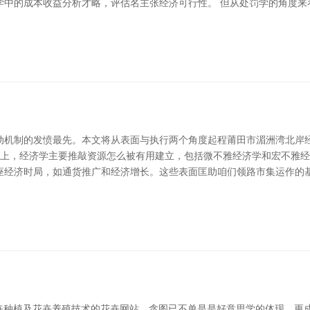
学中的成本收益分析才略，评估名主张经济可行性。 但从处罚学的角度来
动机制的发愤最先。本文将从表面与执行两个角度起程莆田市湄洲湾北岸
表面上，经济学主要推敲资源怎么被有用建立，包括微不雅经济学和宏不雅
座经济时局，如通货推广和经济增长。这些表面匡助咱们领路市集运作的基
花卉种植及花卉养殖技术的花卉网站，贪图已不单是是好意思学的体现，更