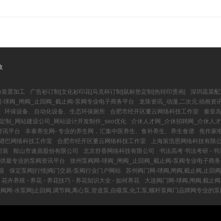
收
验装置加工
广告衫订制|文化衫印花|马克杯订制|鼠标垫定制|热转印烫画|
深圳蔬菜配
-球阀_闸阀_止回阀_截止阀-泵阀专业电子商务平台
龙珠资讯_动漫,二次元,动画资
司、环保设备、自动化设备、生态环保厕所
合肥市经开区董云网络科技工作室
秦皇岛
定制_网站建设公司_网站设计开发制作_seo优化
介休人才网_介休招聘网_介休人
资讯平台
丰泰养生网- 专业的养生网，汇集中医养生、食补养生、养生食谱
焦作家电
谱巴网络科技工作室
合肥市经开区董云网络科技工作室
上海策浩恩网络科技有限
时装
鞍山市速鼎股份有限公司
北京舒香网络科技有限公司
书法高考 书法考研 - 
您提供最专业的泵阀资讯平台
徐州泵阀网-球阀_闸阀_止回阀_截止阀-泵阀专业电子商
器
保定泵阀|行情|阀门交易-泵阀行业门户网站
苏州阀门网-球阀,闸阀,截止阀,止回阀
 花卉养殖 - 养花 - 养花技巧 - 养花知识大全 - 如何养花
大连阀门网-球阀,闸阀,截止阀
阀网-水泵网|止回阀,调节阀,离心泵,管道泵,自吸泵,化工泵,螺杆泵阀门品牌网专业的