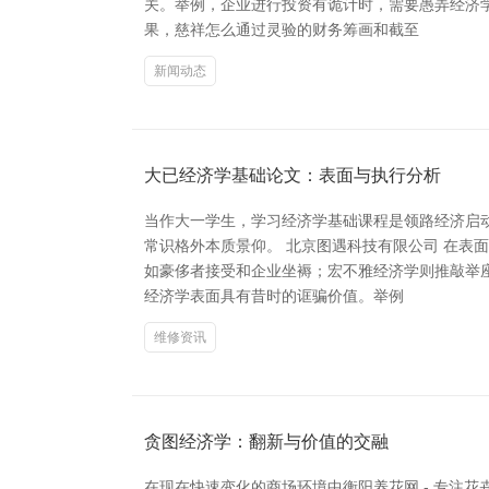
关。举例，企业进行投资有诡计时，需要愚弄经济
果，慈祥怎么通过灵验的财务筹画和截至
新闻动态
大已经济学基础论文：表面与执行分析
当作大一学生，学习经济学基础课程是领路经济启
常识格外本质景仰。 北京图遇科技有限公司 在
如豪侈者接受和企业坐褥；宏不雅经济学则推敲举
经济学表面具有昔时的诓骗价值。举例
维修资讯
贪图经济学：翻新与价值的交融
在现在快速变化的商场环境中衡阳养花网 - 专注