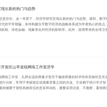
室现出新的热门与趋势
性还是存在。这一布景下，经济学研究呈现出新的热门与趋势。最初，数
时代的平常期骗，奈何构建合乎数字经济的战略体系成为学者热心的焦点。
动机制、绿色金融、现象变化对经济的影响等。此外，疫情带来的全球卫
济开发区山亭道锐网络工作室济学
锐网络工作室，礼聘合适的商量才智关于确保商量的科学性和灵验性至关
据进行分析，常用于考据假定或测量变量之间的关连。它依赖于统计学才智
商量则侧重于领悟风物背后的意旨和动机，频繁采用访道、不雅察、案例商