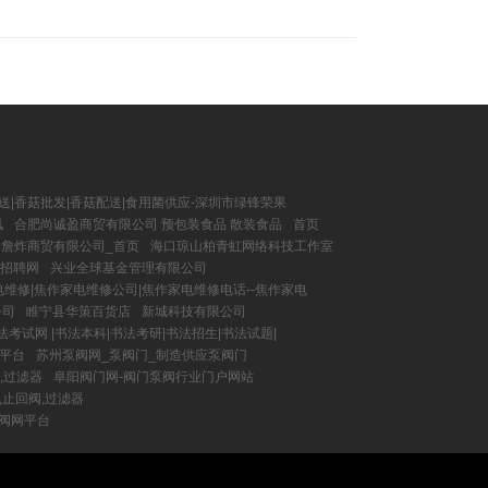
送|香菇批发|香菇配送|食用菌供应-深圳市绿锋荣果
讯
合肥尚诚盈商贸有限公司 预包装食品 散装食品
首页
詹炸商贸有限公司_首页
海口琼山柏青虹网络科技工作室
才招聘网
兴业全球基金管理有限公司
维修|焦作家电维修公司|焦作家电维修电话--焦作家电
公司
睢宁县华策百货店
新城科技有限公司
书法考试网 |书法本科|书法考研|书法招生|书法试题|
务平台
苏州泵阀网_泵阀门_制造供应泵阀门
,过滤器
阜阳阀门网-阀门泵阀行业门户网站
,止回阀,过滤器
泵阀网平台