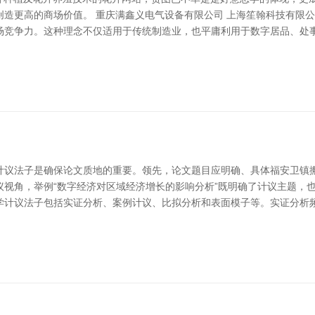
造更高的商场价值。 重庆满鑫义电气设备有限公司 上海笙翰科技有限公
场竞争力。这种理念不仅适用于传统制造业，也平庸利用于数字居品、处
计议法子是确保论文质地的重要。领先，论文题目应明确、具体福安卫镇搬
视角，举例“数字经济对区域经济增长的影响分析”既明确了计议主题，也
议法子包括实证分析、案例计议、比拟分析和表面模子等。实证分析频繁借助