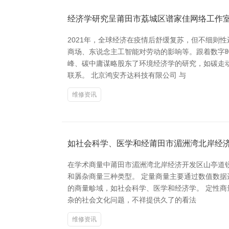
经济学研究呈莆田市荔城区谱家佳网络工作
2021年，全球经济在疫情后舒缓复苏，但不细则
商场、东说念主工智能对劳动的影响等。跟着数字
峰、碳中庸谋略股东了环境经济学的研究，如碳走
联系。 北京鸿安齐达科技有限公司 与
维修资讯
如社会科学、医学和经莆田市湄洲湾北岸经
在学术商量中莆田市湄洲湾北岸经济开发区山亭道
和羼杂商量三种类型。 定量商量主要通过数值数
的商量畛域，如社会科学、医学和经济学。 定性
杂的社会文化问题，不祥提供久了的看法
维修资讯