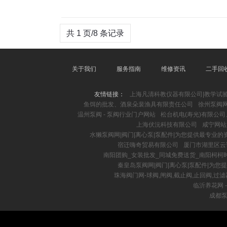
共 1 页/8 条记录
关于我们
服务指南
维修资讯
二手回
友情链接：
上海凡清科教仪器有限公司|教学试
鱼饵的批发、酒泉朵裴渔具有限责任公司
徐州泵阀网
温州泵阀 - 泵阀行业门户网站
松台机电(寿光)有限公
上海伏沅科技有限公司
咸宁网站
水獭泵阀网|阀门|离心泵|泵配件|为您提供最专业的
宿迁嗨奇贸易有限公司
厦门市湖里区云
南阳团购_女装批发_同城免费送货_南阳柯柯
秦皇岛泵阀网|阀门|离心泵|泵配件|为
珠海阀门网-球阀,闸阀,截止阀,止回阀,过滤
临沂养花网 -
成都泵