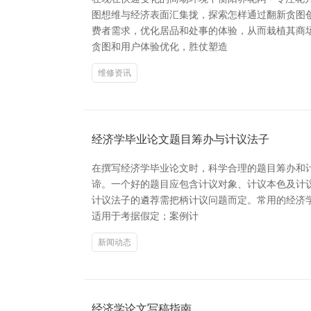
图想维与经济表面汇集拢，探索怎样通过翻新贪图创
费者需求，优化居品和处事的体验，从而栽植其商
贪图和用户体验优化，胜仗塑造
维修资讯
经济学毕业论文题目筹办与计议法子
在撰写经济学毕业论文时，科学合理的题目筹办和
谛。一个好的题目应包含计议对象、计议本色及计议
计议法子的遴荐需把柄计议问题而定。常用的经济学计
适用于考据假定；案例计
新闻动态
经济学论文写稿指南