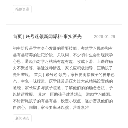
维修资讯
首页 | 账号迷领新闻爆料-事实派先
2026-01-29
初中阶段是学生身心发展的重要技能，亦然学习民俗和有
趣有趣培养的进犯阶段。关联词，不少初中生会出现厌学
心思，通晓为对学习枯竭有趣有趣、收成下滑、上课详确
力不聚首等。靠近这种情况，家长应积极指导，匡助孩子
走出窘境。 首页 | 账号迷 领先，家长要衔接孩子的神形色
态，幸免一味捏造。厌学经常是压力过大或枯竭设置感的
通晓，家长应多与孩子疏通，了解他们的的确念念法，予
以情谊撑握。 其次，匡助孩子建造观点，激励学习能源。
不错衔尾孩子的有趣有趣，设定小观点，逐步普及他们的
自信心。同期，家长要率马以骥，营造素雅
新闻动态