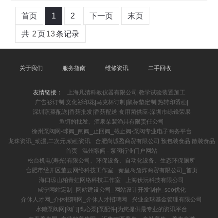
首页
1
2
下一页
末页
共
2
页
13
条记录
关于我们
服务指南
维修资讯
二手回收
友情链接：
上海凡清科教仪器有限公司|教学试验装置加工
广告衫订制|文化衫印花|马克杯订制|鼠标垫定制|热转印烫画|
深圳蔬菜配送|香菇批发|香菇配送|食用菌供应-深圳市绿锋荣果
鱼饵的批发、酒泉朵裴渔具有限责任公司
徐州泵阀网-球阀_闸阀_止回阀_截止阀-泵阀专业电子商务平台
龙珠资讯_动漫,二次元,动画资讯
合肥尚诚盈商贸有限公司 预包装食品 散装食品
首页
温州泵阀 - 泵阀行业门户网站
松台机电(寿光)有限公司、环保设备、自动化设备、生态环保厕所
合肥市经开区董云网络科技工作室
秦皇岛詹炸商贸有限公司_首页
海口琼山柏青虹网络科技工作室
上海伏沅科技有限公司
咸宁网站定制_网站建设公司_网站设计开发制作_seo优化
介休人才网_介休招聘网_介休人才招聘网
兴业全球基金管理有限公司
水獭泵阀网|阀门|离心泵|泵配件|为您提供最专业的资讯平台