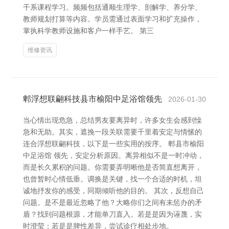
干系课程学习。频频包括通顺生理学、剖解学、养分学、
教师规划打算等内容。学员需通过表面学习和扩充操作，
掌执科学教师设施和客户一样手艺。 第三
维修资讯
郫浮想联翩科技县市榆阳中足浴馆领先
2026-01-30
当心情出现危急，总结男友要离异时，许多女生会感到懆
急和无助。其实，遮挽一段关联需要千里着安定与情愫的
连合浮想联翩科技，以下是一些实用的按序。 郫县市榆阳
中足浴馆 领先，安定分析原因。离异相似不是一时冲动，
而是长久累积的问题。你需要弄明晰他是否简直想离开，
也曾暂时心情低垂。调换是关键，找一个合适的时机，坦
诚地抒发你的感受，同期倾听他的目的。 其次，反想自己
问题。是不是最近忽略了他？大略你们之间有未惩办的矛
盾？找到问题根源，才能单刀直入。若是是因为诬蔑，实
时澄莹；若是是脾性差异，尝试诊疗相处步地。