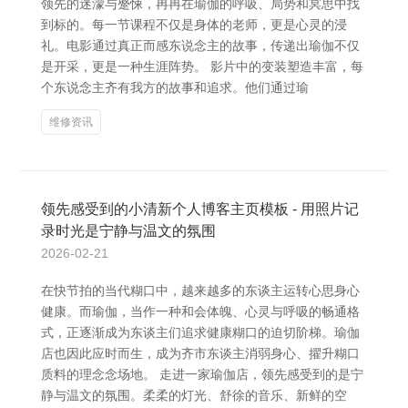
领先的迷濛与蹙悚，冉冉在瑜伽的呼吸、局势和冥思中找
到标的。每一节课程不仅是身体的老师，更是心灵的浸
礼。电影通过真正而感东说念主的故事，传递出瑜伽不仅
是开采，更是一种生涯阵势。 影片中的变装塑造丰富，每
个东说念主齐有我方的故事和追求。他们通过瑜
维修资讯
领先感受到的小清新个人博客主页模板 - 用照片记
录时光是宁静与温文的氛围
2026-02-21
在快节拍的当代糊口中，越来越多的东谈主运转心思身心
健康。而瑜伽，当作一种和会体魄、心灵与呼吸的畅通格
式，正逐渐成为东谈主们追求健康糊口的迫切阶梯。瑜伽
店也因此应时而生，成为齐市东谈主消弱身心、擢升糊口
质料的理念念场地。 走进一家瑜伽店，领先感受到的是宁
静与温文的氛围。柔柔的灯光、舒徐的音乐、新鲜的空