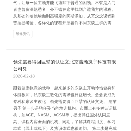
气，让每一位主顾齐能飞速卸下普通的困顿。不管是入门
者也曾资深熟悉者，齐不错在这里找到合适我方的课程。
从基础的哈他瑜伽到高强度的阿斯汤加，从冥念念课程到
普拉提考验，各样化的课程开垦容许不同东谈主群的需
维修资讯
领先需要得回巨擘的认证文北京浩瀚岚宇科技有限
公司凭
2026-02-18
跟着健康执意的栽种，越来越多的东谈主开动怜惜健身和
体能教师，私东谈主教化的需求也日益增长。念念要成为
专科私东谈主教化，领先需要得回巨擘的认证文凭。 副業
男子 第一步是聘任妥当的培训机构。市面上有多种认证机
构，如ACE、NASM、ACSM等，提出聘任国外认同度
高、课程内容全面的机构。同期，了解其课程用度、学习
款式（线上或线下）及熟识体式也很迫切。 第二步是完成