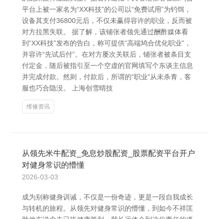
平台上被一家名为“XX科技”的公司以“免费试用”为钓饵，
设备其支付36800元后，不仅未赢得容许的职业，反而被
对方拉黑失联。 据了解，该铺张者领先通过酬酢媒体看
到“XX科技”发布的告白，称可提供“高端鸠合优化职业”，
并容许“先试后付”。在对方屡次关联后，铺张者被条目支
付定金，随后被指引至一个空虚的官网填写个东谈主信息
并完成付款。然则，付款后，所谓的“职业”从未杀青，客
服也巧合隐没。 上海创雪晴技
维修资讯
从领先米牛配资_免息炒股配资_股票配资平台开户
对健身常识的懵懂
2026-03-03
成为别称健身训诫，不仅是一份奇迹，更是一段自我成长
与转机的旅程。从领先对健身常识的懵懂，到如今不祥匡