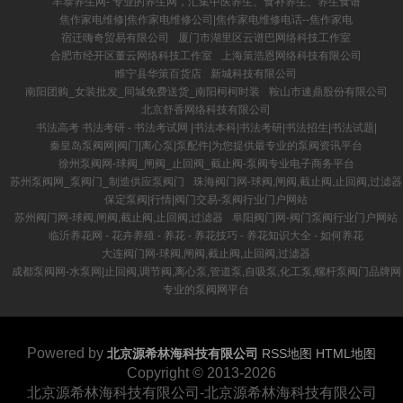
丰泰养生网- 专业的养生网，汇集中医养生、食补养生、养生食谱
焦作家电维修|焦作家电维修公司|焦作家电维修电话--焦作家电
宿迁嗨奇贸易有限公司
厦门市湖里区云谱巴网络科技工作室
合肥市经开区董云网络科技工作室
上海策浩恩网络科技有限公司
睢宁县华策百货店
新城科技有限公司
南阳团购_女装批发_同城免费送货_南阳柯柯时装
鞍山市速鼎股份有限公司
北京舒香网络科技有限公司
书法高考 书法考研 - 书法考试网 |书法本科|书法考研|书法招生|书法试题|
秦皇岛泵阀网|阀门|离心泵|泵配件|为您提供最专业的泵阀资讯平台
徐州泵阀网-球阀_闸阀_止回阀_截止阀-泵阀专业电子商务平台
苏州泵阀网_泵阀门_制造供应泵阀门
珠海阀门网-球阀,闸阀,截止阀,止回阀,过滤器
保定泵阀|行情|阀门交易-泵阀行业门户网站
苏州阀门网-球阀,闸阀,截止阀,止回阀,过滤器
阜阳阀门网-阀门泵阀行业门户网站
临沂养花网 - 花卉养殖 - 养花 - 养花技巧 - 养花知识大全 - 如何养花
大连阀门网-球阀,闸阀,截止阀,止回阀,过滤器
成都泵阀网-水泵网|止回阀,调节阀,离心泵,管道泵,自吸泵,化工泵,螺杆泵阀门品牌网
专业的泵阀网平台
Powered by
北京源希林海科技有限公司
RSS地图
HTML地图
Copyright
© 2013-2026
北京源希林海科技有限公司-北京源希林海科技有限公司