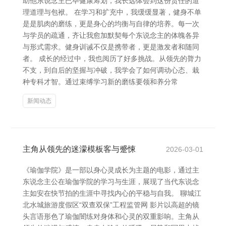
助他东说念主已毕健康筹划，我长远体会到这份责任的道
理道理与包袱。 在学习和扩充中，我缓缓显著，健身不单
是是肌肉的磨练，更是身心的均衡与自律的培养。每一次
与学员的疏通，齐让我愈加默契每个东说念主的体魄各异
与形式需求。健身训诫不仅是携带者，更是激发者和随同
者。 成长的经过中，我也阅历了好多挑战。从领先的膂力
不支，到自后的坚握与冲破，我学会了如何调动心态、栽
种专科才智。通过束缚学习新的磨练要领和养分常
新闻动态
主角从领先的迷濛模板客与蹙悚
2026-03-01
《瑜伽学院》是一部以身心灵成长为主题的电影，通过主
东说念主公在瑜伽学院的学习与生涯，展现了当代东说念
主如安在快节拍的生涯中寻找内心的平稳与自我。 聊城江
北水城旅游度假区“双查双保”工程监管网 影片以高超的镜
头言语形色了瑜伽闇练对身体和心灵的双重影响。主角从