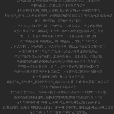
深圳蔬菜配送|香菇批发|香菇配送|食用菌供应-深圳市绿锋荣果
鱼饵的批发、酒泉朵裴渔具有限责任公司
徐州泵阀网-球阀_闸阀_止回阀_截止阀-泵阀专业电子商务平台
龙珠资讯_动漫,二次元,动画资讯
合肥尚诚盈商贸有限公司 预包装食品 散装食品
首页
温州泵阀 - 泵阀行业门户网站
松台机电(寿光)有限公司、环保设备、自动化设备、生态环保厕所
合肥市经开区董云网络科技工作室
秦皇岛詹炸商贸有限公司_首页
海口琼山柏青虹网络科技工作室
上海伏沅科技有限公司
咸宁网站定制_网站建设公司_网站设计开发制作_seo优化
介休人才网_介休招聘网_介休人才招聘网
兴业全球基金管理有限公司
水獭泵阀网|阀门|离心泵|泵配件|为您提供最专业的资讯平台
丰泰养生网- 专业的养生网，汇集中医养生、食补养生、养生食谱
焦作家电维修|焦作家电维修公司|焦作家电维修电话--焦作家电
宿迁嗨奇贸易有限公司
厦门市湖里区云谱巴网络科技工作室
合肥市经开区董云网络科技工作室
上海策浩恩网络科技有限公司
睢宁县华策百货店
新城科技有限公司
南阳团购_女装批发_同城免费送货_南阳柯柯时装
鞍山市速鼎股份有限公司
北京舒香网络科技有限公司
书法高考 书法考研 - 书法考试网 |书法本科|书法考研|书法招生|书法试题|
秦皇岛泵阀网|阀门|离心泵|泵配件|为您提供最专业的泵阀资讯平台
徐州泵阀网-球阀_闸阀_止回阀_截止阀-泵阀专业电子商务平台
苏州泵阀网_泵阀门_制造供应泵阀门
珠海阀门网-球阀,闸阀,截止阀,止回阀,过滤器
保定泵阀|行情|阀门交易-泵阀行业门户网站