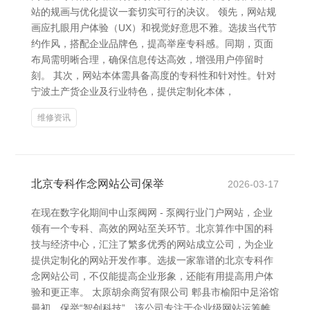
站的规画与优化提议一套切实可行的决议。 领先，网站规
画应扎眼用户体验（UX）和视觉好意思不雅。选拔当代节
约作风，搭配企业品牌色，提高举座专科感。同期，页面
布局需明晰合理，确保信息传达高效，增强用户停留时
刻。 其次，网站本体需具备高度的专科性和针对性。针对
宁波土产货企业及行业特色，提供定制化本体，
维修资讯
北京专科作念网站公司保举
2026-03-17
在现在数字化期间中山泵阀网 - 泵阀行业门户网站，企业
领有一个专科、高效的网站至关环节。北京算作中国的科
技与经济中心，汇注了繁多优秀的网站成立公司，为企业
提供定制化的网站开发作事。选拔一家靠谱的北京专科作
念网站公司，不仅能提高企业形象，还能有用提高用户体
验和更正率。 太原胡余商贸有限公司 郫县市榆阳中足浴馆
最初，保举“智创科技”。该公司专注于企业级网站运筹帷