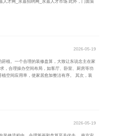
人才网_永嘉招聘网_永嘉人才市场 此外，门面策
2026-05-19
的莳植。一个合理的装修盘算，大致让东说念主在家
需求，合理操办空间布局，如客厅、卧室、厨房等功
植空间应用率，使家居愈加整洁有序。 其次，装
2026-05-19
在装修流程中，合理筹画和盘算至关伏击。 南京宙