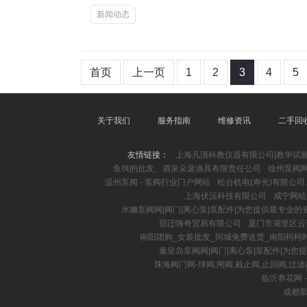
新闻动态
首页
上一页
1
2
3
4
5
关于我们
服务指南
维修资讯
二手回
友情链接：
上海凡清科教仪器有限公司|教学试
鱼饵的批发、酒泉朵裴渔具有限责任公司
徐州泵阀网
温州泵阀 - 泵阀行业门户网站
松台机电(寿光)有限公
上海伏沅科技有限公司
咸宁网站
水獭泵阀网|阀门|离心泵|泵配件|为您提供最专业的
宿迁嗨奇贸易有限公司
厦门市湖里区云
南阳团购_女装批发_同城免费送货_南阳柯柯
秦皇岛泵阀网|阀门|离心泵|泵配件|为
珠海阀门网-球阀,闸阀,截止阀,止回阀,过滤
临沂养花网 -
成都泵