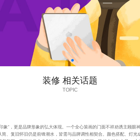
装修 相关话题
TOPIC
印象”，更是品牌形象的弘大体现。一个全心策画的门面不祥劝诱主顾眼
从简、复旧怀旧仍是前锋潮水，皆需与品牌调性相契合。颜色搭配、灯光