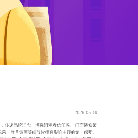
2026-05-19
神，传递品牌理念，增强消耗者信任感。 门面装修策
成果、牌号策画等细节皆径直影响主顾的第一感受。