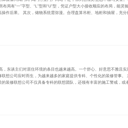
布局有“一”字型、“L”型和“U”型，凭证户型大小接收顺应的布局，能灵
高操作后果。 其次，储物系统需弥漫。合理盘算吊柜、地柜和抽屉，充分
提高，东谈主们对居住环境的条目也越来越高。一个舒心、好意思不雅且实
修联想公司应时而生，为越来越多的家庭提供专科、个性化的装修管事。 
质的装修联想公司不仅具备专科的联想团队，还领有丰富的施工警戒，或