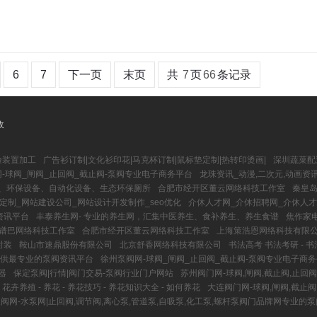
6
7
下一页
末页
共
7
页
66
条记录
收
验装置加工
广告衫订制|文化衫印花|马克杯订制|鼠标垫定制|热转印烫画|
深圳蔬菜配
-球阀_闸阀_止回阀_截止阀-泵阀专业电子商务平台
龙珠资讯_动漫,二次元,动画资
司、环保设备、自动化设备、生态环保厕所
合肥市经开区董云网络科技工作室
秦皇岛
定制_网站建设公司_网站设计开发制作_seo优化
介休人才网_介休招聘网_介休人
资讯平台
丰泰养生网- 专业的养生网，汇集中医养生、食补养生、养生食谱
焦作家电
谱巴网络科技工作室
合肥市经开区董云网络科技工作室
上海策浩恩网络科技有限
时装
鞍山市速鼎股份有限公司
北京舒香网络科技有限公司
书法高考 书法考研 - 
您提供最专业的泵阀资讯平台
徐州泵阀网-球阀_闸阀_止回阀_截止阀-泵阀专业电子商
器
保定泵阀|行情|阀门交易-泵阀行业门户网站
苏州阀门网-球阀,闸阀,截止阀,止回阀
 花卉养殖 - 养花 - 养花技巧 - 养花知识大全 - 如何养花
大连阀门网-球阀,闸阀,截止阀
阀网-水泵网|止回阀,调节阀,离心泵,管道泵,自吸泵,化工泵,螺杆泵阀门品牌网专业的