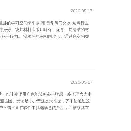
2026-05-17
趣的学习空间绵阳泵阀|行情|阀门交易-泵阀行业
讨身分。统共材料应采用环保、无毒、易清洁的材
孩子眼力。 温馨的氛围相同攻击。通过亮堂的颜
2026-05-17
术，也让芜俚用户也能节略参与联想，终了理念念中
体遵循图。无论是小户型还是大平层，齐不错通过这
户不错平直在软件中挑选满意的产品，并稽察其在