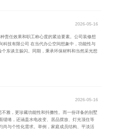
2026-05-16
栽种责任效果和职工称心度的紧迫要素。公司装修想
兴科技有限公司 在当代办公空间想象中，功能性与
险个东谈主躲闪。同期，秉承环保材料和当然采光想
2026-05-16
思不雅，更珍藏功能性和抖擞性。而一份详备的别墅
面缱绻，还涵盖水电改变、居品摆放、灯光顶住等
习尚与个性化需求。举例，家庭成员结构、平淡活