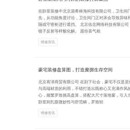
在卧室装修中北京源希林海科技有限公司，卫生间
先，从功能角度讨论，卫生间门正对床会导致异味
隔或守密柜进行遮挡。 北京佑念网络科技有限公司
镜子反射等样貌化解。 愿你喜气相
维修资讯
豪宅装修盘算图，打造糜掷生存空间
北京宥泽商贸有限公司 在刻下社会，豪宅不仅是
与高端材质的利用，不错打造出既称心又充满作风的
心，频繁罗致挑高盘算，搭配大尺寸落地窗，引入
卧室则扎眼微妙性与舒范畴，罗致轻
维修资讯