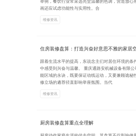
举例，餐饮行业常采选亮堂温馨的色调，营造放心用
画还应试虑功能性与实用性。合
维修资讯
住房装修盘算：打造兴奋好意思不雅的家居
跟着生流水平的提高，东说念主们对居住环境的条
中感受到兴奋与温馨。 重庆通路安机械设备有限
能区域的永诀，既要保证动线运动，又要兼顾诡秘
修立场的遴荐径直影响举座氛围。当代
维修资讯
厨房装修盘算重点全理解
厨房动作家庭生涯的伏击空间，其盘算不仅影响使