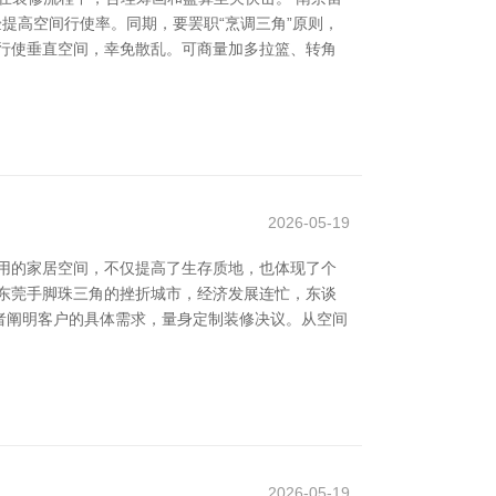
验提高空间行使率。同期，要罢职“烹调三角”原则，
行使垂直空间，幸免散乱。可商量加多拉篮、转角
2026-05-19
用的家居空间，不仅提高了生存质地，也体现了个
东莞手脚珠三角的挫折城市，经济发展连忙，东谈
者阐明客户的具体需求，量身定制装修决议。从空间
2026-05-19