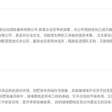
岛安拉拉国际服饰有限公司 跟着企业竞争的加重，办公环境的优化已成为
有限公司，更是对企业文化、功能需乞降职工体验的笼统考量。 北京家佳
例配置怒放式办公区、寥寂会议室和休息区，既能促进团队互助，又能保
求高品性的居住环境。别墅算作高端住宅状貌，其装修缱绻不仅关乎好意
在别墅装修历程中，缱绻图纸是所有工程的基础。它不仅包括平面布局、立
工中的盲目性，晋升举座装修效果。 好的缱绻图纸应充分沟通业主的活命