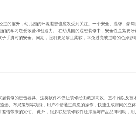
经过的擢升，幼儿园的环境遐想也愈发受到关注。一个安全、温馨、豪阔童
他们的学习敬爱敬爱和创造力。 在幼儿园的遐想装修中，安全性是紧要研
孩子手脚时的安全。同期，照明要足够且柔软，幸免过亮或过暗的色泽影响
家居装修的进击器具。这类软件不仅让装修经由愈加高效、直不雅以及技
材质遴选、布局策划等功能，用户不错通过疏忽的操作，快速生成房间的立
寸差错带来的冗忙。 此外，很多联想装修软件还撑捏与产品品牌相助，用