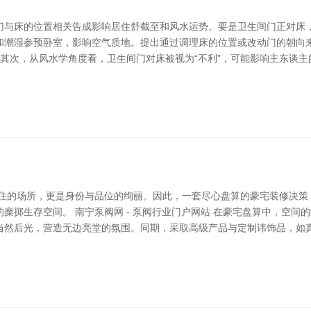
门与床的位置相关告成影响居住舒截至和风水运势。要是卫生间门正对床，
和潮湿参预卧室，影响空气质地。提出通过调理床的位置或改动门的朝向
 其次，从风水学角度看，卫生间门对床被视为“不利”，可能影响主东谈
居住的场所，更是身份与品位的绚丽。因此，一套尽心盘算的豪宅装修决策
糜掷生存空间。 南宁泵阀网 - 泵阀行业门户网站 在豪宅盘算中，空间
当然后光，营造无边亮堂的氛围。同期，采取高级产品与定制讳饰品，如