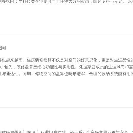
餐氛围；而科技类企业则倾向于任性大方的策画，隆起专科与立异。 永嘉
空间
件也越来越高。住房装修盘算不仅是对空间的好意思化，更是对生涯品性
公司 领先，装修盘算应细心功能性与实用性。凭据家庭成员的生涯风尚和
性与通达性。同期，储物空间的盘算也畸形进军，合理的收纳系统能有用莳
用体验滁州阀门网-阀门行业门户网站，还干系到合座好意思不雅与安全。