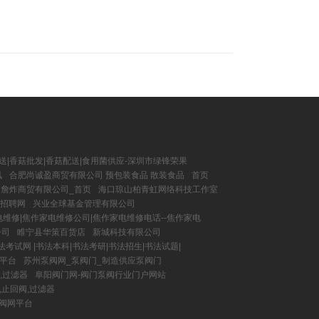
送|香菇批发|香菇配送|食用菌供应-深圳市绿锋荣果
讯
合肥尚诚盈商贸有限公司 预包装食品 散装食品
首页
詹炸商贸有限公司_首页
海口琼山柏青虹网络科技工作室
才招聘网
兴业全球基金管理有限公司
维修|焦作家电维修公司|焦作家电维修电话--焦作家电
公司
睢宁县华策百货店
新城科技有限公司
书法考试网 |书法本科|书法考研|书法招生|书法试题|
务平台
苏州泵阀网_泵阀门_制造供应泵阀门
,过滤器
阜阳阀门网-阀门泵阀行业门户网站
,止回阀,过滤器
泵阀网平台