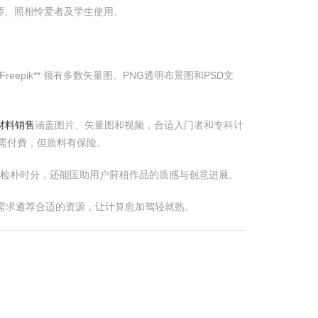
算师、照相怜爱者及学生使用。
eepik** 领有多数矢量图、PNG透明布景图和PSD文
材料销售
涵盖图片、矢量图和视频，合适入门者和专科计
部分需付费，但质料有保险。
网站不仅检朴时分，还能匡助用户莳植作品的质感与创意进展。
需求遴荐合适的资源，让计算愈加驾轻就熟。