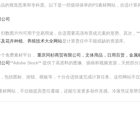
莳植作品的视觉恶果和专科度。以下是一些值得保举的PS素材网站，合适计
限公司
网站，扫数图片均可用于交易用途，合适需要高清布景或元素的形势。其次，**Fr
分享及花卉种植、养殖技术大全网站
是计算责任中不能或缺的资源库。
 亦然一个免费素材平台，
重庆同杉商贸有限公司，文体用品，日用百货，金属
限公司
**Adobe Stock** 提供了高质料的图像、插画和视频资源，天然
提供了丰富的免费素材，包括图标、按钮、模板等，十分合适快速完成计算任务。这些
S素材网站，不仅能提高责任遵循，还能引发更多创作灵感。冷落凭证形势