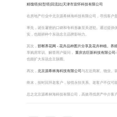
精馏塔|轻型塔|回流比|天津市宣怀科技有限公司
在房地产行业中北京源希林海科技有限公司，寻找客户
率先，诞生邃密的口碑和专科形象至关进犯。通过提供
实，也能耕种个东说念主品牌影响力。
其次，
邯郸养花网 - 花卉品种图片分享及花卉种植、养
享购房常识、解答用户疑问，
重庆吉巨新科技有限公司
也能扩大东说念主脉圈。
再次，
北京源希林海科技有限公司
与左近商家、物业、
终末，按时回拜老客户，珍惜永恒关系。老客户不仅可
总之北京源希林海科技有限公司，高效寻找房产中介客