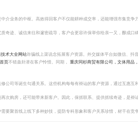
是中介业务的中枢。高效得回客户不仅能耕种成交率，还能增强市集竞争
优质奇迹、诚信来往和邃密疏导，客户会更容许保举你给亲一又，酿成口
殖技术大全网站
诈骗线上渠说念拓展客户资源。外交媒体平台如微信、抖
-首页
不错蛊卦潜在客户怜惜。同期，
重庆同杉商贸有限公司，文体用品
装修公司等诞生勾通关系。这些机构每每有褂讪的客户资源，通过互惠互
能再次购房，还可能带来新客户。因此，保抓联系、提供抓续奇迹，是褂
户需要聚首线上线下多种妙技，提防专科形象和客户关系珍惜，材干在竞